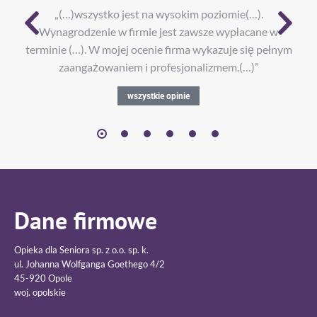
„(…)wszystko jest na wysokim poziomie(…).
Wynagrodzenie w firmie jest zawsze wypłacane w
terminie (…). W mojej ocenie firma wykazuje się pełnym
zaangażowaniem i profesjonalizmem.(…)”
wszystkie opinie
Dane firmowe
Opieka dla Seniora sp. z o.o. sp. k.
ul. Johanna Wolfganga Goethego 4/2
45-920 Opole
woj. opolskie