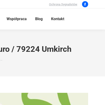
Ochrona Sygnalistów
Współpraca
Blog
Kontakt
uro / 79224 Umkirch
6…