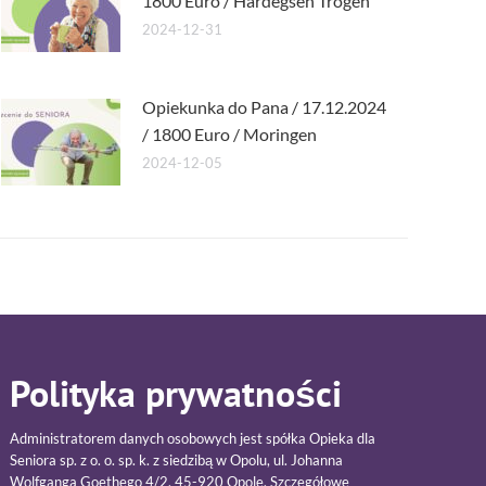
1800 Euro / Hardegsen Trögen
2024-12-31
Opiekunka do Pana / 17.12.2024
/ 1800 Euro / Moringen
2024-12-05
Polityka prywatności
Administratorem danych osobowych jest spółka Opieka dla
Seniora sp. z o. o. sp. k. z siedzibą w Opolu, ul. Johanna
Wolfganga Goethego 4/2, 45-920 Opole. Szczegółowe