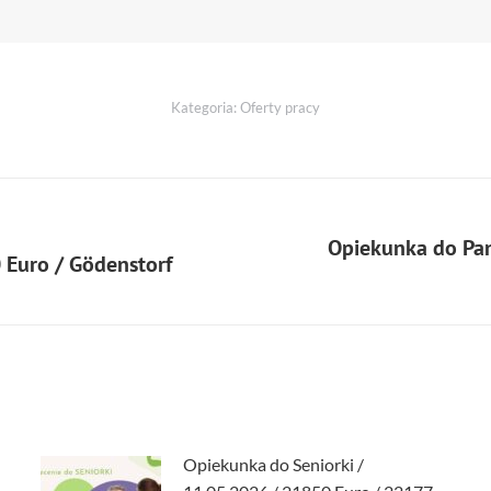
Kategoria:
Oferty pracy
Opiekunka do Pan
 Euro / Gödenstorf
Opiekunka do Seniorki /