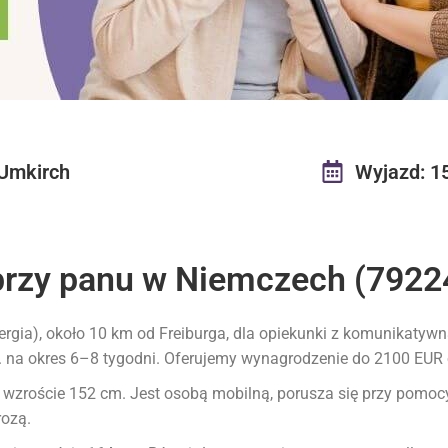
Umkirch
Wyjazd: 1
przy panu w Niemczech (7922
rgia), około 10 km od Freiburga, dla opiekunki z komunikatyw
na okres 6–8 tygodni. Oferujemy wynagrodzenie do 2100 EUR o
 wzroście 152 cm. Jest osobą mobilną, porusza się przy pomocy 
rozą.