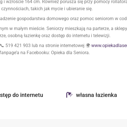
i wzroście 164 cm. Również porusza się przy pomocy rollatora. 
ynnościach, takich jak mycie i ubieranie się.
wadzenie gospodarstwa domowego oraz pomoc seniorom w cod
m w małym mieście. Seniorzy mieszkają na parterze, a sklepy 
, osobną łazienkę oraz dostęp do internetu i telewizji.
 519 421 903 lub na stronie internetowej 🌍
www.opiekadlasen
fanpage’a na Facebooku: Opieka dla Seniora.
stęp do internetu
własna łazienka