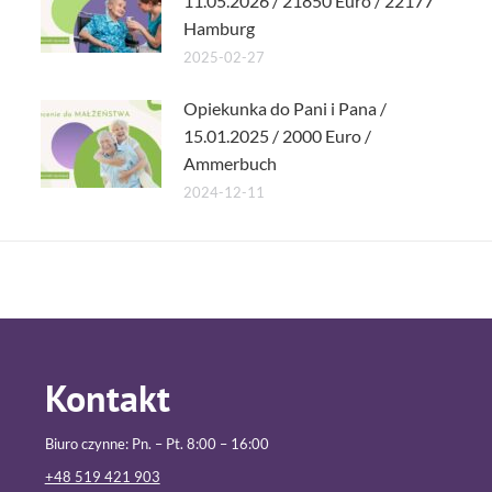
11.05.2026 / 21850 Euro / 22177
Hamburg
2025-02-27
Opiekunka do Pani i Pana /
15.01.2025 / 2000 Euro /
Ammerbuch
2024-12-11
Kontakt
Biuro czynne: Pn. – Pt. 8:00 – 16:00
+48 519 421 903