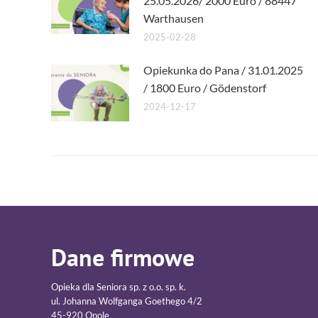
25.05.2026/ 2000 Euro / 88447
Warthausen
2025-02-28
Opiekunka do Pana / 31.01.2025
/ 1800 Euro / Gödenstorf
2024-12-17
Dane firmowe
Opieka dla Seniora sp. z o.o. sp. k.
ul. Johanna Wolfganga Goethego 4/2
45-920 Opole