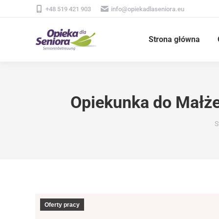
+48 519 421 903
info@opiekadlaseniora.eu
Strona główna
Opiekunka do Małże
J
S
Oferty pracy