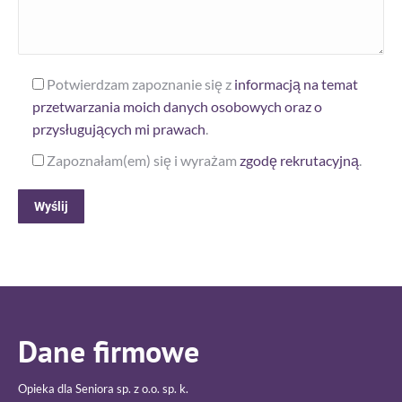
Potwierdzam zapoznanie się z
informacją na temat
przetwarzania moich danych osobowych oraz o
przysługujących mi prawach
.
Zapoznałam(em) się i wyrażam
zgodę rekrutacyjną
.
Alternative:
Dane firmowe
Opieka dla Seniora sp. z o.o. sp. k.