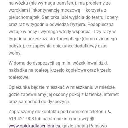
na wózku (nie wymaga transferu), ma problemy ze
wzrokiem i inkontynencję moczową – korzysta z
pieluchomajtek. Seniorka lubi wyjścia do teatru i opery
oraz raz w tygodniu odwiedza fryzjera. Podopieczna
wstaje w nocy i wymaga wtedy wsparcia. Trzy razy w
tygodniu uczęszcza do Tagespflege (domu dziennego
pobytu), co zapewnia opiekunce dodatkowy czas
wolny.
W domu do dyspozycji są m.in. wózek inwalidzki,
nakładka na toaletę, krzesło kąpielowe oraz krzesło
toaletowe.
Opiekunka będzie mieszkać w mieszkaniu w mieście,
gdzie zapewniamy jej osobny pokój z łazienką, internet
oraz samochód do dyspozycji.
Zapraszamy do kontaktu pod numerem telefonu 📞
519 421 903 lub na stronie internetowej 🌍
www.opiekadlaseniora.eu
, gdzie znajdą Państwo